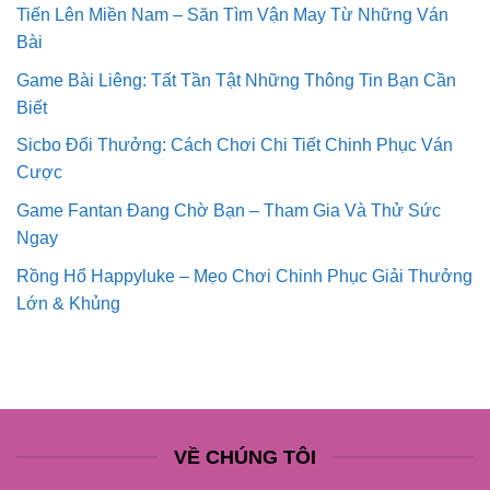
Tiến Lên Miền Nam – Săn Tìm Vận May Từ Những Ván
Bài
Game Bài Liêng: Tất Tần Tật Những Thông Tin Bạn Cần
Biết
Sicbo Đổi Thưởng: Cách Chơi Chi Tiết Chinh Phục Ván
Cược
Game Fantan Đang Chờ Bạn – Tham Gia Và Thử Sức
Ngay
Rồng Hổ Happyluke – Mẹo Chơi Chinh Phục Giải Thưởng
Lớn & Khủng
VỀ CHÚNG TÔI