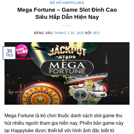
NỔ HŨ HAPPYLUKE
Mega Fortune – Game Slot Đỉnh Cao
Siêu Hấp Dẫn Hiện Nay
ĐĂNG VÀO
THÁNG 3 30, 2025
BỞI
SEO
30
Th3
Mega Fortune là trò chơi thuộc danh sách slot game thu
hút nhiều người tham gia hiện nay. Phiên bản game này
tại Happyluke được thiết kế với hình ảnh đặc biệt từ