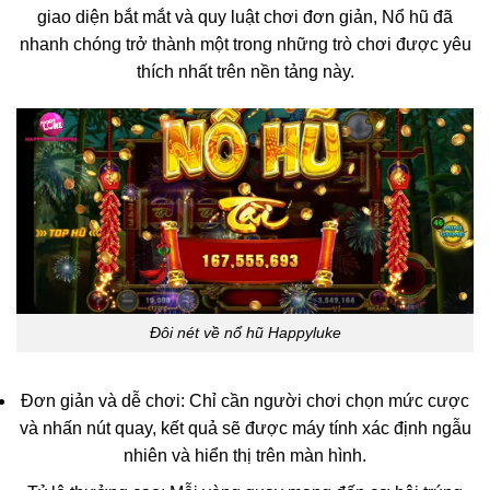
giao diện bắt mắt và quy luật chơi đơn giản, Nổ hũ đã
nhanh chóng trở thành một trong những trò chơi được yêu
thích nhất trên nền tảng này.
Đôi nét về nổ hũ Happyluke
Đơn giản và dễ chơi: Chỉ cần người chơi chọn mức cược
và nhấn nút quay, kết quả sẽ được máy tính xác định ngẫu
nhiên và hiển thị trên màn hình.