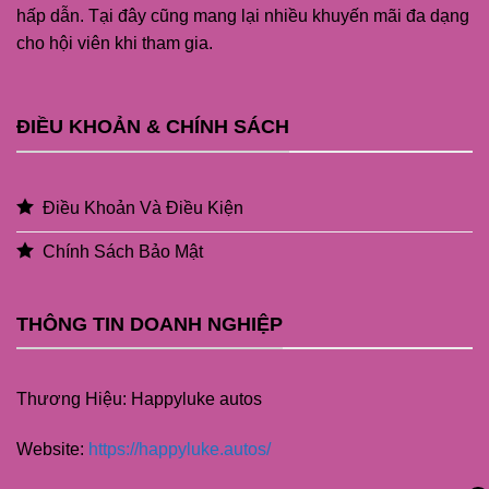
hấp dẫn. Tại đây cũng mang lại nhiều khuyến mãi đa dạng
cho hội viên khi tham gia.
ĐIỀU KHOẢN & CHÍNH SÁCH
Điều Khoản Và Điều Kiện
Chính Sách Bảo Mật
THÔNG TIN DOANH NGHIỆP
Thương Hiệu: Happyluke autos
Website:
https://happyluke.autos/