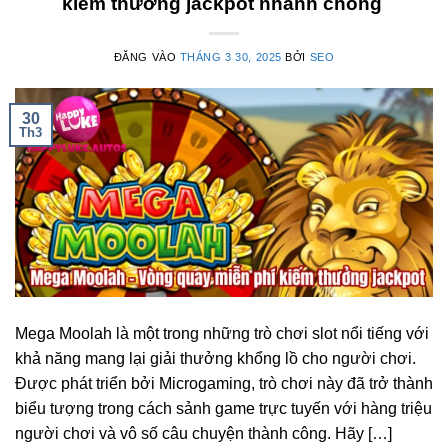
kiếm thưởng jackpot nhanh chóng
ĐĂNG VÀO
THÁNG 3 30, 2025
BỞI
SEO
30
Th3
Mega Moolah là một trong những trò chơi slot nổi tiếng với
khả năng mang lại giải thưởng khổng lồ cho người chơi.
Được phát triển bởi Microgaming, trò chơi này đã trở thành
biểu tượng trong cách sảnh game trực tuyến với hàng triệu
người chơi và vô số câu chuyện thành công. Hãy […]